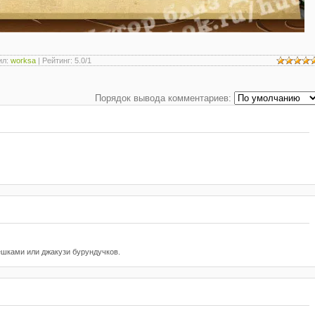
ил
:
worksa
|
Рейтинг
:
5.0
/
1
Порядок вывода комментариев:
ешками или джакузи бурундучков.