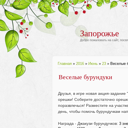
Запорожье
Добро пожаловать на сайт, пос
Главная
»
2016
»
Июнь
»
23
» Веселые 
Веселые бурундуки
Друзья, в игре новая акция-задание 
орешки! Соберите достаточно орешко
поразвлечься! Разместите на участк
день, чтобы помочь бурундучкам на
Награда - Джакузи бурундучков: 
3 эн