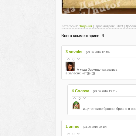
Категория
:
Задания
|
Просмотров
: 3183 |
Добав
Всего комментариев
:
4
3
sovoks
(29.06.2016 12:49)
0
А куда бурундучки делись,
в запасах нет(((((((
4
Солоха
(29.06.2016 13:31)
0
ищите полое бревно, бревно с ор
1
annie
(24.06.2016 00:19)
0