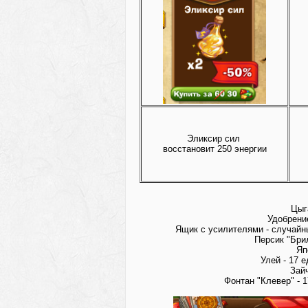
Эликсир сил
восстановит 250 энергии
Цыг
Удобрени
Ящик с усилителями - случайны
Персик "Брил
Яп
Улей - 17 
Зайч
Фонтан "Клевер" - 1