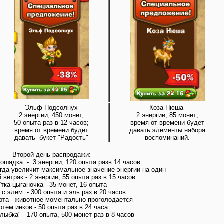
Эльф Подсолнух
Коза Нюша
2 энергии, 450 монет,
2 энергии, 85 монет;
50 опыта раз в 12 часов;
время от времени будет
время от времени будет
давать элементы набора
давать букет "Радость"
воспоминаний.
Второй день распродажи:
шадка - 3 энергии, 120 опыта разв 14 часов
егда увеличит максимальное значение энергии на один
ветряк - 2 энергии, 55 опыта раз в 15 часов
тка-цыганочка - 35 монет, 16 опыта
 с элем - 300 опыта и эль раз в 20 часов
рта - животное моментально проголодается
отем инков - 50 опыта раз в 24 часа
лыбка" - 170 опыта, 500 монет раз в 8 часов