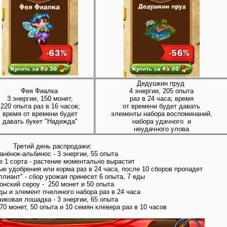
Дедушкин пруд
Фея Фиалка
4 энергии, 205 опыта
3 энергии, 150 монет,
раз в 24 часа; время
220 опыта раз в 16 часов;
от времени будет давать
время от времени будет
элементы набора воспоминаний,
давать букет "Надежда"
набора удачного и
неудачного улова
Третий день распродажи:
анёнок-альбинос - 3 энергии, 55 опыта
е 1 сорта - растение моментально вырастит
е удобрения или корма раз в 24 часа, после 10 сборов пропадет
лиант" - сбор урожая принесет 6 опыта, 7 еды
онский сероу - 250 монет и 50 опыта
еды и элемент пчелиного набора раз в 24 часа
иковая лошадка - 3 энергии, 65 опыта
70 монет, 50 опыта и 10 семян клевера раз в 10 часов