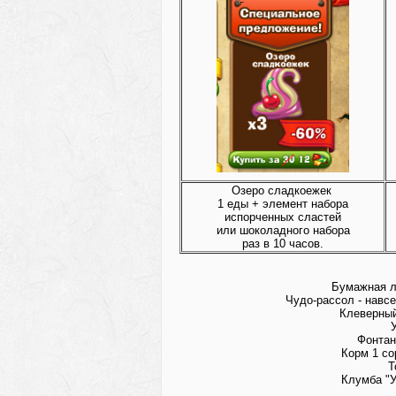
Озеро сладкоежек
1 еды + элемент набора
испорченных сластей
или шоколадного набора
раз в 10 часов.
Бумажная ло
Чудо-рассол - навс
Клеверный 
У
Фонтан
Корм 1 со
Т
Клумба "У