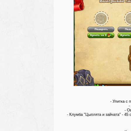
- Улитка с 
-
- О
- Клумба "Цыплята и зайчата" - 45 