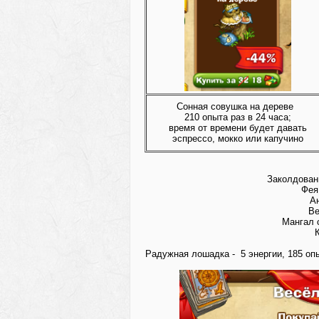
Сонная совушка на дереве
210 опыта раз в 24 часа;
время от времени будет давать
эспрессо, мокко или капучино
Заколдованн
Фея
Ан
Ве
Мангал с
К
Радужная лошадка - 5 энергии, 185 оп