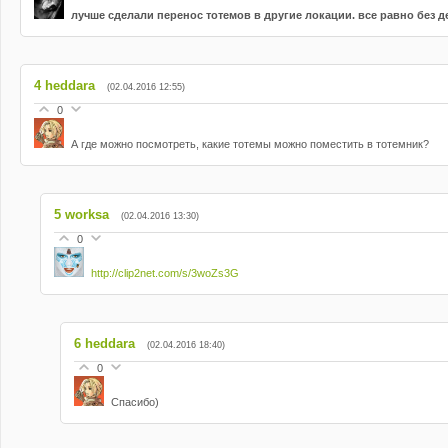
лучше сделали перенос тотемов в другие локации. все равно без 
4
heddara
(02.04.2016 12:55)
0
А где можно посмотреть, какие тотемы можно поместить в тотемник?
5
worksa
(02.04.2016 13:30)
0
http://clip2net.com/s/3woZs3G
6
heddara
(02.04.2016 18:40)
0
Спасибо)