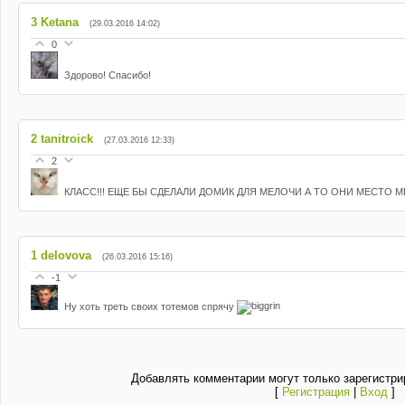
3
Ketana
(29.03.2016 14:02)
0
Здорово! Спасибо!
2
tanitroick
(27.03.2016 12:33)
2
КЛАСС!!! ЕЩЕ БЫ СДЕЛАЛИ ДОМИК ДЛЯ МЕЛОЧИ А ТО ОНИ МЕСТО МН
1
delovova
(26.03.2016 15:16)
-1
Ну хоть треть своих тотемов спрячу
Добавлять комментарии могут только зарегистри
[
Регистрация
|
Вход
]