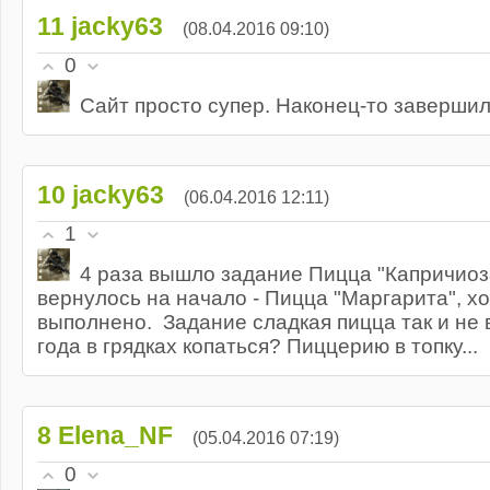
11
jacky63
(08.04.2016 09:10)
0
Сайт просто супер. Наконец-то заверши
10
jacky63
(06.04.2016 12:11)
1
4 раза вышло задание Пицца "Капричиоза
вернулось на начало - Пицца "Маргарита", х
выполнено. Задание сладкая пицца так и не 
года в грядках копаться? Пиццерию в топку...
8
Elena_NF
(05.04.2016 07:19)
0