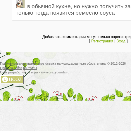
в обычной кухне, но нужно получить за
только тогда появится ремесло соуса
Добавлять комментарии могут только зарегистри
[
Регистрация
|
Вход
]
При копировании материалов ссылка на www.zapgame.ru обязательна. © 2012-2026
Правила сайта
Контакты
Сайт разработчиков игры -
www.crazypanda.ru