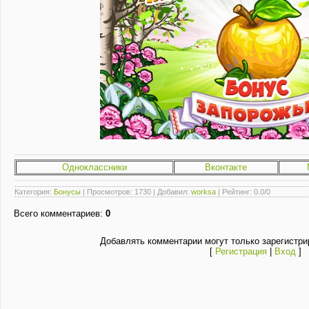
Одноклассники
Вконтакте
Категория
:
Бонусы
|
Просмотров
: 1730 |
Добавил
:
worksa
|
Рейтинг
:
0.0
/
0
Всего комментариев
:
0
Добавлять комментарии могут только зарегистри
[
Регистрация
|
Вход
]