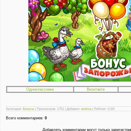
Одноклассники
Вконтакте
Категория
:
Бонусы
|
Просмотров
: 1751 |
Добавил
:
worksa
|
Рейтинг
:
0.0
/
0
Всего комментариев
:
0
Добавлять комментарии могут только зарегистри