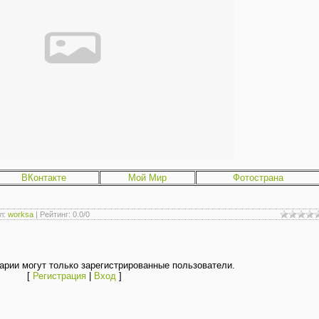
ВКонтакте
Мой Мир
Фотострана
л
:
worksa
|
Рейтинг
:
0.0
/
0
рии могут только зарегистрированные пользователи.
[
Регистрация
|
Вход
]