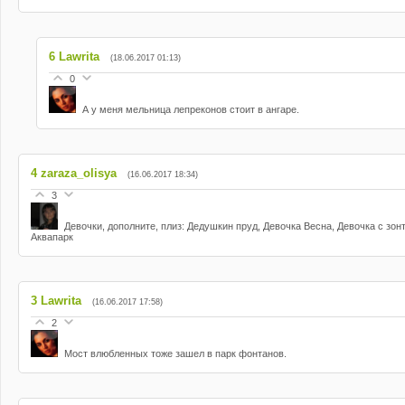
6
Lawrita
(18.06.2017 01:13)
0
А у меня мельница лепреконов стоит в ангаре.
4
zaraza_olisya
(16.06.2017 18:34)
3
Девочки, дополните, плиз: Дедушкин пруд, Девочка Весна, Девочка с зон
Аквапарк
3
Lawrita
(16.06.2017 17:58)
2
Мост влюбленных тоже зашел в парк фонтанов.