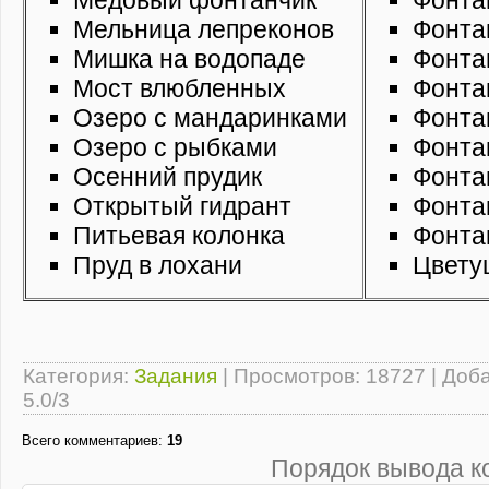
Мельница лепреконов
Фонта
Мишка на водопаде
Фонта
Мост влюбленных
Фонта
Озеро с мандаринками
Фонта
Озеро с рыбками
Фонта
Осенний прудик
Фонта
Открытый гидрант
Фонта
Питьевая колонка
Фонта
Пруд в лохани
Цвету
Категория
:
Задания
|
Просмотров
: 18727 |
Доб
5.0
/
3
Всего комментариев
:
19
Порядок вывода к