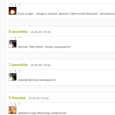
1
Еще входят : прудик в лохани, фонтан "Цветочный Амурчик", питьевая к
8
tanechhka
(20.06.2017 00:26)
1
фонтан "Шестёрка" теперь помещается
7
tanechhka
(20.06.2017 00:02)
1
зимний фонтан помещается
5
Shmelek
(17.06.2017 13:10)
1
Добавьте еще Мельница лепреконов