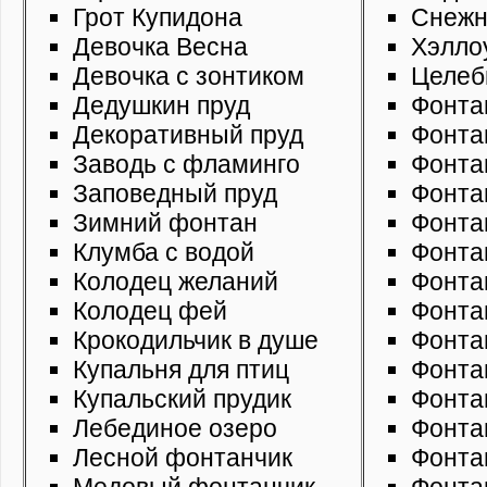
Грот Купидона
Снежн
Девочка Весна
Хэлло
Девочка с зонтиком
Целеб
Дедушкин пруд
Фонта
Декоративный пруд
Фонта
Заводь с фламинго
Фонта
Заповедный пруд
Фонта
Зимний фонтан
Фонта
Клумба с водой
Фонта
Колодец желаний
Фонта
Колодец фей
Фонта
Крокодильчик в душе
Фонта
Купальня для птиц
Фонта
Купальский прудик
Фонта
Лебединое озеро
Фонта
Лесной фонтанчик
Фонта
Медовый фонтанчик
Фонта