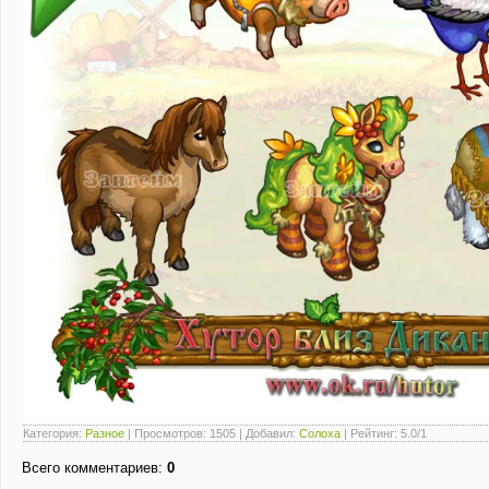
Категория
:
Разное
|
Просмотров
: 1505 |
Добавил
:
Солоха
|
Рейтинг
:
5.0
/
1
Всего комментариев
:
0