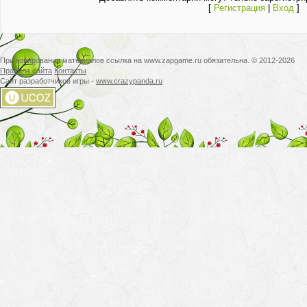
[
Регистрация
|
Вход
]
При копировании материалов ссылка на www.zapgame.ru обязательна. © 2012-2026
Правила сайта
Контакты
Сайт разработчиков игры -
www.crazypanda.ru