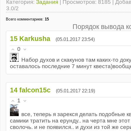
Категория
:
Задания
|
Просмотров
: 8185 |
Доба
3.0
/
2
Всего комментариев
:
15
Порядок вывода к
15
Karkusha
(05.01.2017 23:54)
0
Набор духов и скакунов там каких-то док
оставалось последние 7 минут квеста)вообще
14
falcon15c
(05.01.2017 22:19)
1
все, теперь я зарекся делать подобные 
самики тратить на ерунду.. на черта мне этот 
сволочь. и не появился.. и духи из той же се