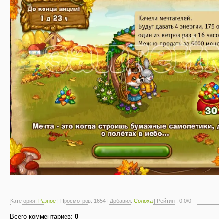
Категория
:
Разное
|
Просмотров
: 1654 |
Добавил
:
Солоха
|
Рейтинг
:
0.0
/
0
Всего комментариев
:
0