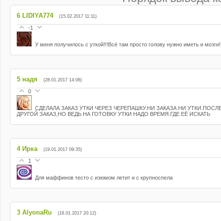
6
LIDIYA774
(15.02.2017 11:11)
-1
У меня получилось с уткой!!!Всё там просто голову нужно иметь и мозги!!
5
надя
(28.01.2017 14:06)
0
СДЕЛАЛА ЗАКАЗ УТКИ ЧЕРЕЗ ЧЕРЕПАШКУ.НИ ЗАКАЗА НИ УТКИ.ПОСЛ
ДРУГОЙ ЗАКАЗ,НО ВЕДЬ НА ГОТОВКУ УТКИ НАДО ВРЕМЯ.ГДЕ ЕЁ ИСКАТЬ
4
Ирка
(19.01.2017 09:35)
1
Для маффинов тесто с изюмом летит и с крупноспела
3
AlyonaRu
(18.01.2017 20:12)