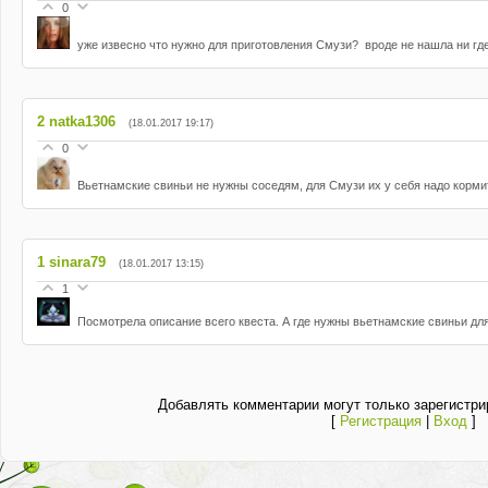
0
уже извесно что нужно для приготовления Смузи? вроде не нашла ни гд
2
natka1306
(18.01.2017 19:17)
0
Вьетнамские свиньи не нужны соседям, для Смузи их у себя надо корми
1
sinara79
(18.01.2017 13:15)
1
Посмотрела описание всего квеста. А где нужны вьетнамские свиньи дл
Добавлять комментарии могут только зарегистри
[
Регистрация
|
Вход
]