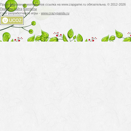
При копировании материалов ссылка на www.zapgame.ru обязательна. © 2012-2026
Правила сайта
Контакты
Сайт разработчиков игры -
www.crazypanda.ru