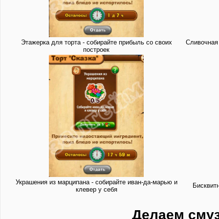
Этажерка для торта - собирайте прибыль со своих
Сливочная 
построек
Украшения из марципана - собирайте иван-да-марью и
Бисквитн
клевер у себя
Делаем сму