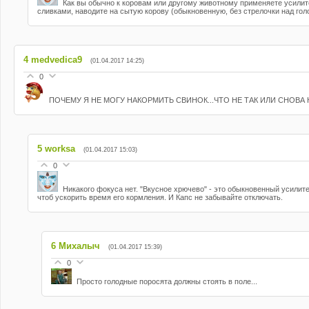
Как вы обычно к коровам или другому животному применяете усилител
сливками, наводите на сытую корову (обыкновенную, без стрелочки над гол
4
medvedica9
(01.04.2017 14:25)
0
ПОЧЕМУ Я НЕ МОГУ НАКОРМИТЬ СВИНОК...ЧТО НЕ ТАК ИЛИ СНОВА
5
worksa
(01.04.2017 15:03)
0
Никакого фокуса нет. "Вкусное хрючево" - это обыкновенный усилит
чтоб ускорить время его кормления. И Капс не забывайте отключать.
6
Михалыч
(01.04.2017 15:39)
0
Просто голодные поросята должны стоять в поле...