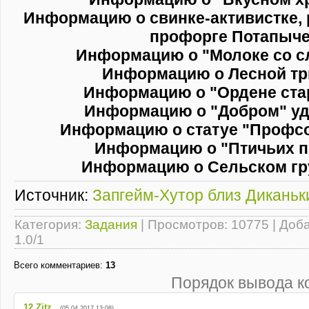
Информацию о свинке-активистке, 
профорге Потапыч
Информацию о "Молоке со 
Информацию о Лесной т
Информацию о "Ордене ст
Информацию о "Добром" у
Информацию о статуе "Профс
Информацию о "Птичьих 
Информацию о Сельском гр
Источник:
Запгейм-Хутор близ Диканьк
Категория
:
Задания
|
Просмотров
: 10775 |
Доб
1.0
/
1
Всего комментариев
:
13
Порядок вывода к
12
Zitz
(05.04.2017 13:08)