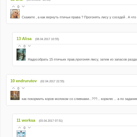
0
Скажите , а как вернуть птичьи права ? Прогонять лису у соседей . А чт
13
Alisa
(08.04.2017 10:55)
0
Надособрать 15 птичьих прав,прогоняя лмсу, затем из запасов разда
10
endrurutov
(02.04.2017 22:55)
0
как покормить коров молоком со сливками...???... кормлю ... а по заданию
11
worksa
(03.04.2017 07:51)
0