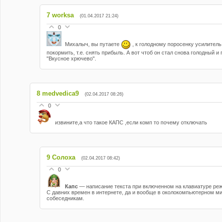
7
worksa
(01.04.2017 21:24)
0
Михалыч, вы путаете
, к голодному поросенку усилитель
покормить, т.е. снять прибыль. А вот чтоб он стал снова голодный 
"Вкусное хрючево".
8
medvedica9
(02.04.2017 08:26)
0
извините,а что такое КАПС ,если комп то почему отключать
9
Солоха
(02.04.2017 08:42)
0
Капс
— написание текста при включенном на клавиатуре р
С давних времен в интернете, да и вообще в околокомпьютерном ми
собеседникам.