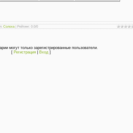
л
:
Солоха
|
Рейтинг
:
0.0
/
0
рии могут только зарегистрированные пользователи.
[
Регистрация
|
Вход
]