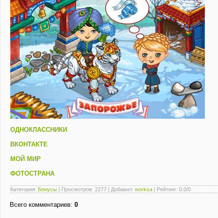
ОДНОКЛАССНИКИ
ВКОНТАКТЕ
МОЙ МИР
ФОТОСТРАНА
Категория
:
Бонусы
|
Просмотров
: 2277 |
Добавил
:
worksa
|
Рейтинг
:
0.0
/
0
Всего комментариев
:
0