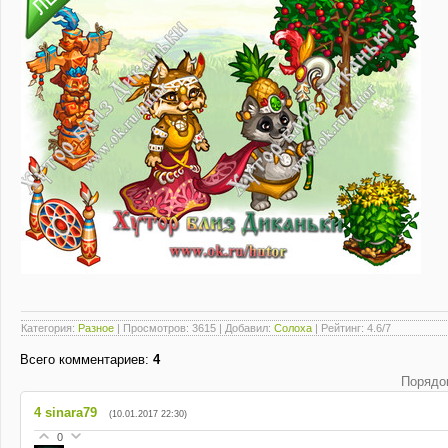
Категория
:
Разное
|
Просмотров
: 3615 |
Добавил
:
Солоха
|
Рейтинг
:
4.6
/
7
Всего комментариев
:
4
Порядо
4
sinara79
(10.01.2017 22:30)
0