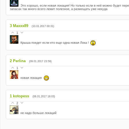
Это хорошо, если новая локация! Но только если в неё можно будет пере
запасах так много всего лежит полезное, а размещать уже некуда
3
Maxxx89
(10.01.2017 00:31)
1
Крыша поедет если ето еще одна новая Лока !
2
Perlina
(09.01.2017 23:59)
1
новая локация
1
kotopess
(06.01.2017 18:03)
2
не надо больше локаций