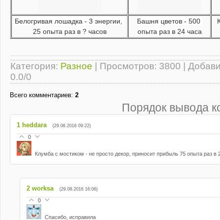
Белогривая лошадка - 3 энергии, 
Башня цветов - 500 
25 опыта раз в ? часов
опыта раз в 24 часа
Категория
:
Разное
|
Просмотров
: 3800 |
Добав
0.0
/
0
Всего комментариев
:
2
Порядок вывода к
1
heddara
(29.08.2016 09:22)
0
Клумба с мостиком - не просто декор, приносит прибыль 75 опыта раз в 
2
worksa
(29.08.2016 16:06)
0
Спасибо, исправила