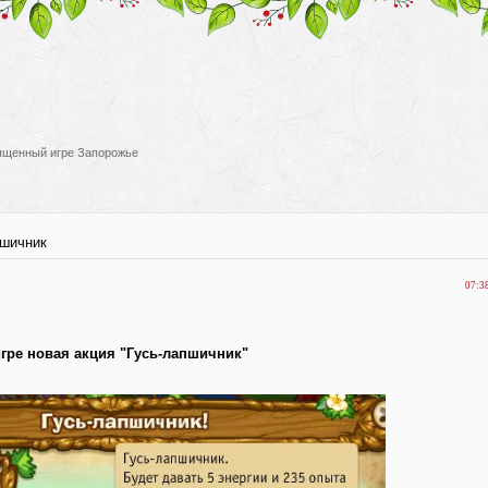
вященный игре Запорожье
пшичник
07:3
игре новая акция "Гусь-лапшичник"