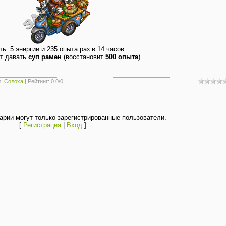
ь: 5 энергии и 235 опыта раз в 14 часов.
ет давать
суп рамен
(восстановит
500 опыта
).
л
:
Солоха
|
Рейтинг
:
0.0
/
0
рии могут только зарегистрированные пользователи.
[
Регистрация
|
Вход
]