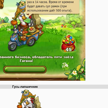
Гусь-лапшичник