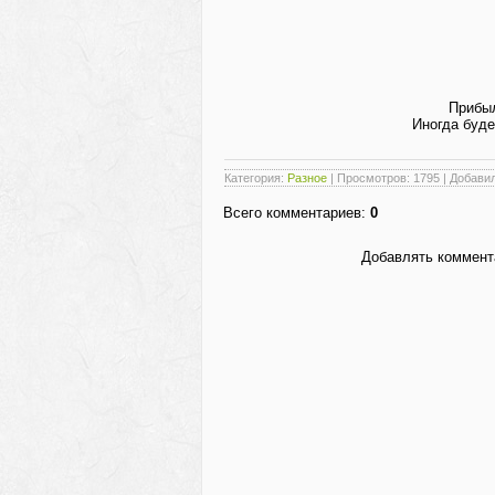
Прибыл
Иногда буд
Категория
:
Разное
|
Просмотров
: 1795 |
Добави
Всего комментариев
:
0
Добавлять коммента