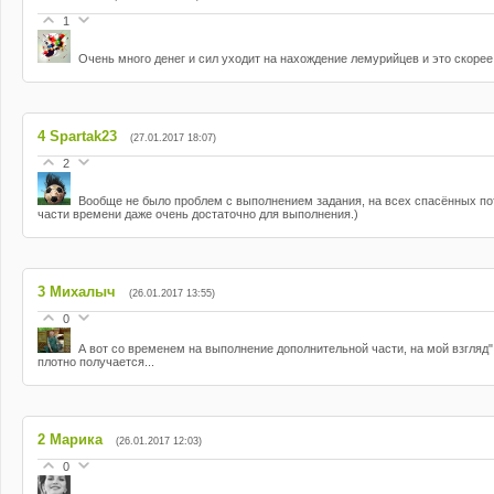
1
Очень много денег и сил уходит на нахождение лемурийцев и это скоре
4
Spartak23
(27.01.2017 18:07)
2
Вообще не было проблем с выполнением задания, на всех спасённых пот
части времени даже очень достаточно для выполнения.)
3
Михалыч
(26.01.2017 13:55)
0
А вот со временем на выполнение дополнительной части, на мой взгл
плотно получается...
2
Марика
(26.01.2017 12:03)
0