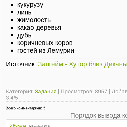
кукурузу
липы
жимолость
какао-деревья
дубы
коричневых коров
гостей из Лемурии
Источник:
Запгейм - Хутор близ Дикань
Категория
:
Задания
|
Просмотров
: 8957 |
Доба
3.4
/
5
Всего комментариев
:
5
Порядок вывода к
5
Roxana
(28.01.2017 19:37)