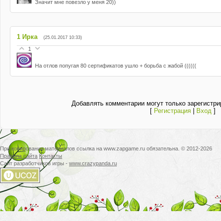
Значит мне повезло у меня 20))
1
Ирка
(25.01.2017 10:33)
1
На отлов попугая 80 сертификатов ушло + борьба с жабой ((((((
Добавлять комментарии могут только зарегистри
[
Регистрация
|
Вход
]
При копировании материалов ссылка на www.zapgame.ru обязательна. © 2012-2026
Правила сайта
Контакты
Сайт разработчиков игры -
www.crazypanda.ru