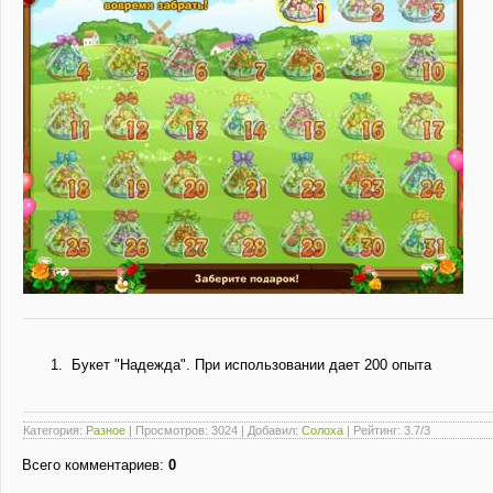
Букет "Надежда". При использовании дает 200 опыта
Категория
:
Разное
|
Просмотров
: 3024 |
Добавил
:
Солоха
|
Рейтинг
:
3.7
/
3
Всего комментариев
:
0