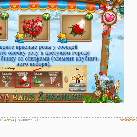
л
:
Солоха
|
Рейтинг
:
4.0
/
1