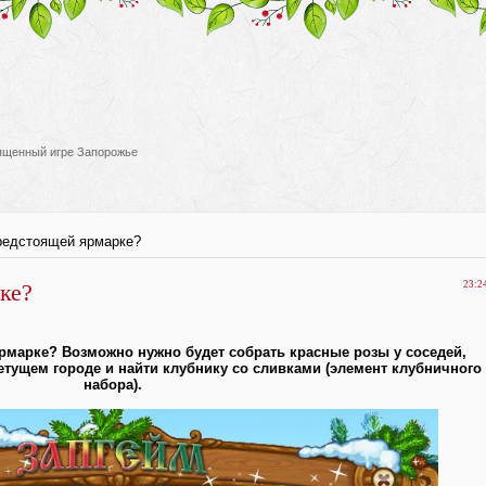
вященный игре Запорожье
редстоящей ярмарке?
ке?
23:2
рмарке? Возможно нужно будет собрать красные розы у соседей,
етущем городе и найти клубнику со сливками (элемент клубничного
набора).