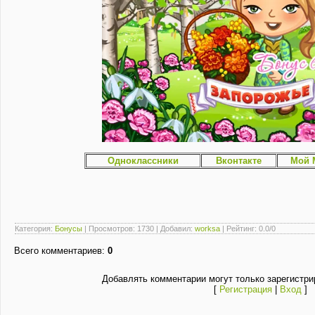
Одноклассники
Вконтакте
Мой 
Категория
:
Бонусы
|
Просмотров
: 1730 |
Добавил
:
worksa
|
Рейтинг
:
0.0
/
0
Всего комментариев
:
0
Добавлять комментарии могут только зарегистри
[
Регистрация
|
Вход
]