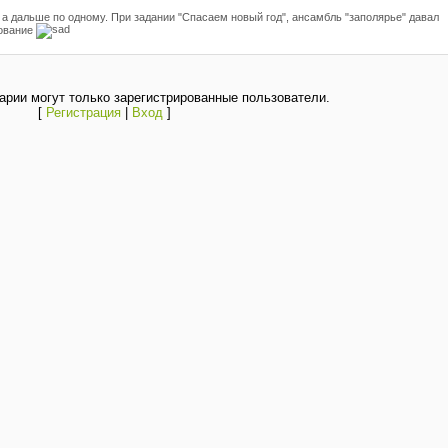
, а дальше по одному. При задании "Спасаем новый год", ансамбль "заполярье" давал
рование
рии могут только зарегистрированные пользователи.
[
Регистрация
|
Вход
]