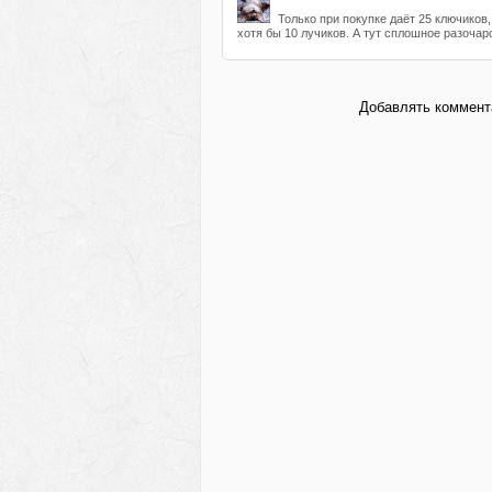
Только при покупке даёт 25 ключиков
хотя бы 10 лучиков. А тут сплошное разоча
Добавлять коммента