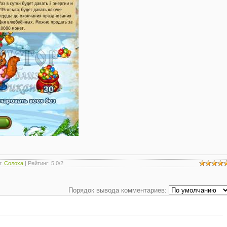
л
:
Солоха
|
Рейтинг
:
5.0
/
2
Порядок вывода комментариев: