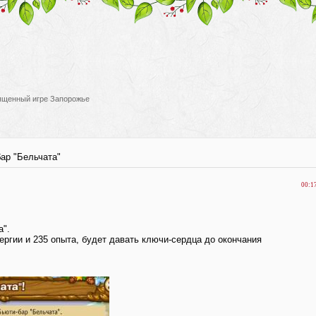
вященный игре Запорожье
ар "Бельчата"
00:1
а".
нергии и 235 опыта, будет давать ключи-сердца до окончания