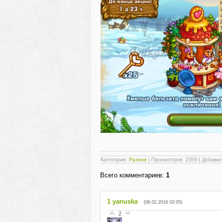
Категория
:
Разное
|
Просмотров
: 2359 |
Добави
Всего комментариев
:
1
1
yanuska
(06.02.2016 02:05)
2