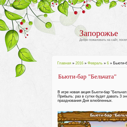
Запорожье
Добро пожаловать на сайт, пос
Главная
»
2016
»
Февраль
»
6
» Бьюти-б
Бьюти-бар "Бельчата"
В игре новая акция Бьюти-бар "Бельчат
Прибыль: раз в сутки будет давать 3 э
празднования Дня влюбленных.