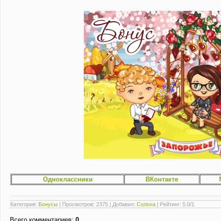
Одноклассники
ВКонтакте
Категория
:
Бонусы
|
Просмотров
: 2375 |
Добавил
:
Солоха
|
Рейтинг
:
5.0
/
1
Всего комментариев
:
0