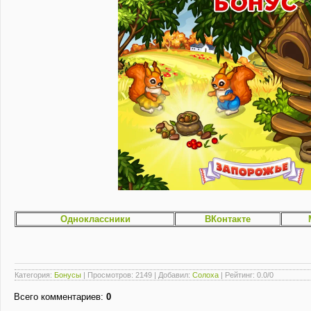
Одноклассники
ВКонтакте
Категория
:
Бонусы
|
Просмотров
: 2149 |
Добавил
:
Солоха
|
Рейтинг
:
0.0
/
0
Всего комментариев
:
0