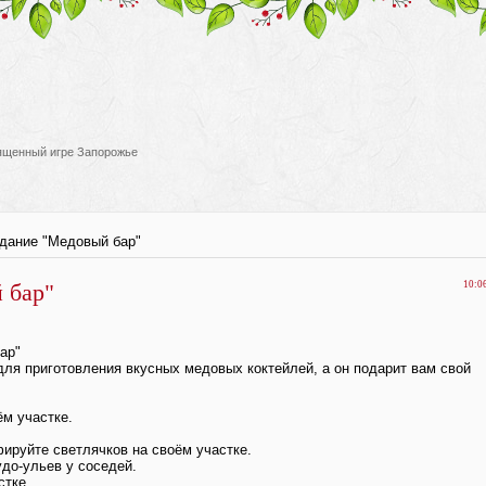
вященный игре Запорожье
дание "Медовый бар"
 бар"
10:0
ар"
ля приготовления вкусных медовых коктейлей, а он подарит вам свой
ём участке.
фируйте светлячков на своём участке.
удо-ульев у соседей.
стке.