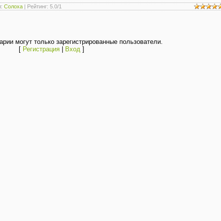
л
:
Солоха
|
Рейтинг
:
5.0
/
1
рии могут только зарегистрированные пользователи.
[
Регистрация
|
Вход
]