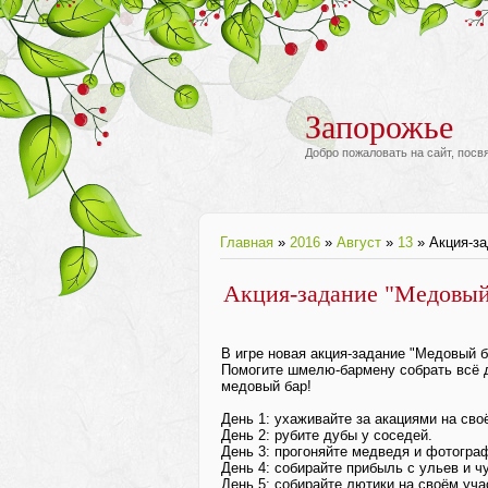
Запорожье
Добро пожаловать на сайт, пос
Главная
»
2016
»
Август
»
13
» Акция-за
Акция-задание "Медовый
В игре новая акция-задание "Медовый б
Помогите шмелю-бармену собрать всё д
медовый бар!
День 1: ухаживайте за акациями на сво
День 2: рубите дубы у соседей.
День 3: прогоняйте медведя и фотогра
День 4: собирайте прибыль с ульев и ч
День 5: собирайте лютики на своём уча