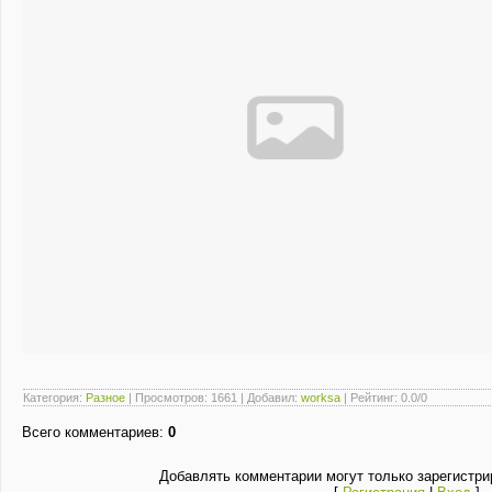
Категория
:
Разное
|
Просмотров
: 1661 |
Добавил
:
worksa
|
Рейтинг
:
0.0
/
0
Всего комментариев
:
0
Добавлять комментарии могут только зарегистри