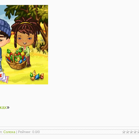
ках
»
л
:
Солоха
|
Рейтинг
:
0.0
/
0