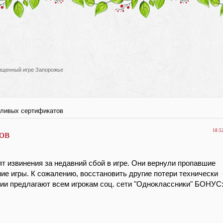
вященный игре Запорожье
тливых сертификатов
ов
18:5
т извинения за недавний сбой в игре. Они вернули пропавшие 
е игры. К сожалению, восстановить другие потери технически 
ии предлагают всем игрокам соц. сети "Одноклассники" БОНУС: