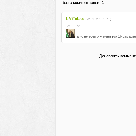
Всего комментариев
:
1
1
ViTaLka
(26.10.2016 19:18)
0
а чо не всем я у меня тож 10 самацве
Добавлять коммента