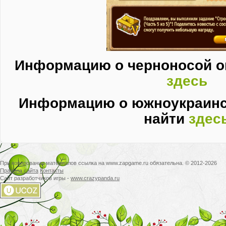
Информацию о черноносой о
здесь
Информацию о южноукраинс
найти
здес
При копировании материалов ссылка на www.zapgame.ru обязательна. © 2012-2026
Правила сайта
Контакты
Сайт разработчиков игры -
www.crazypanda.ru