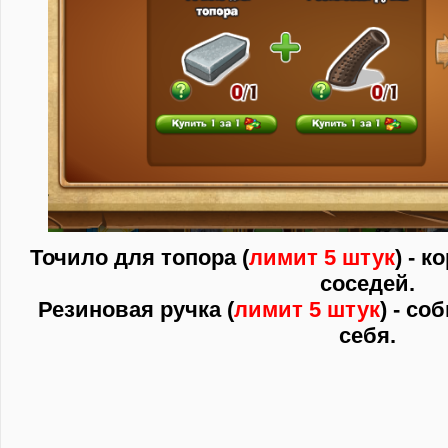
Точило для топора (
лимит 5 штук
) - 
соседей.
Резиновая ручка (
лимит 5 штук
) - со
себя.