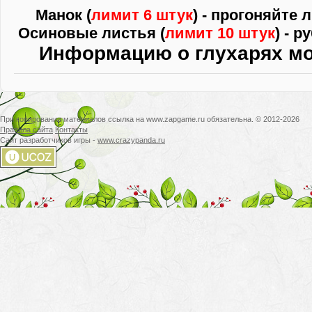
Манок (
лимит 6 штук
) - прогоняйте 
Осиновые листья (
лимит 10 штук
) - 
Информацию о глухарях м
При копировании материалов ссылка на www.zapgame.ru обязательна. © 2012-2026
Правила сайта
Контакты
Сайт разработчиков игры -
www.crazypanda.ru