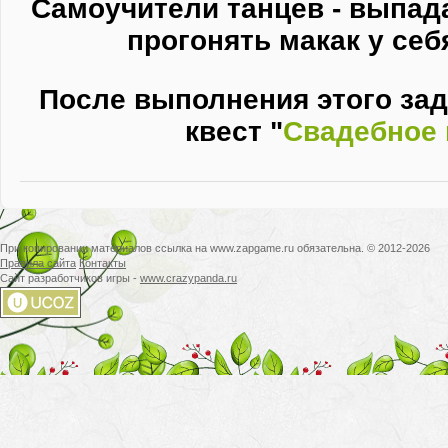
Самоучители танцев - выпад
прогонять макак у себ
После выполнения этого за
квест "
Свадебное 
При копировании материалов ссылка на www.zapgame.ru обязательна. © 2012-2026
Правила сайта
Контакты
Сайт разработчиков игры -
www.crazypanda.ru