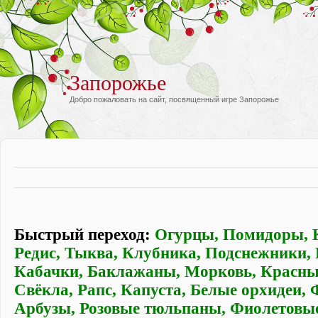
Запорожье
Добро пожаловать на сайт, посвященный игре Запорожье
Быстрый переход:
Огурцы
,
Помидоры
,
К
Редис
,
Тыква
,
Клубника
,
Подснежники
,
Кабачки
,
Баклажаны
,
Морковь
,
Красны
Свёкла
,
Рапс
,
Капуста
,
Белые орхидеи
,
Арбузы
,
Розовые тюльпаны
,
Фиолетовы