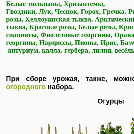
Белые тюльпаны
,
Хризантемы
,
Гвоздики
,
Лук
,
Чеснок
,
Горох
,
Гречка
,
Р
розы
,
Хеллоуинская тыква
,
Арктически
тыква
,
Красные розы
,
Белые розы
,
Крас
гиацинты
,
Фиолетовые георгины
,
Оран
георгины
,
Нарциссы
,
Пионы
,
Ирис
,
Бам
антуриум
,
калла
,
гербера
,
лилия
,
весёл
При сборе урожая, также, можн
огородного
набора.
Огурцы