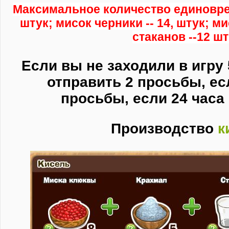
Максимальное количество единоврем
штук; мисок черники -- 14, штук; м
стаканов --12 шт
Если вы не заходили в игру 
отправить 2 просьбы,
ес
просьбы,
если 24 часа 
Производство
к