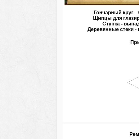
Гончарный круг - 
Щипцы для глазиро
Ступка - выпа
Деревянные стеки - 
При
Рем