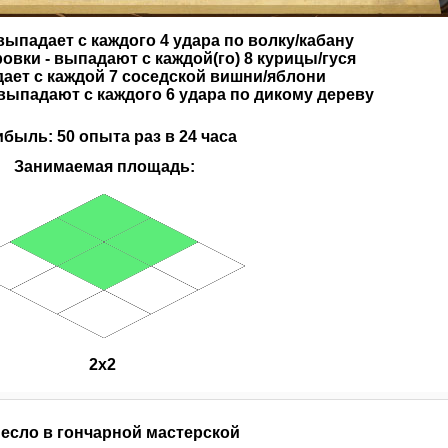
выпадает с каждого 4 удара по волку/кабану
вки - выпадают с каждой(го) 8 курицы/гуся
дает с каждой 7 соседской вишни/яблони
выпадают с каждого 6 удара по дикому дереву
быль: 50 опыта раз в 24 часа
Занимаемая площадь:
2х2
есло в гончарной мастерской