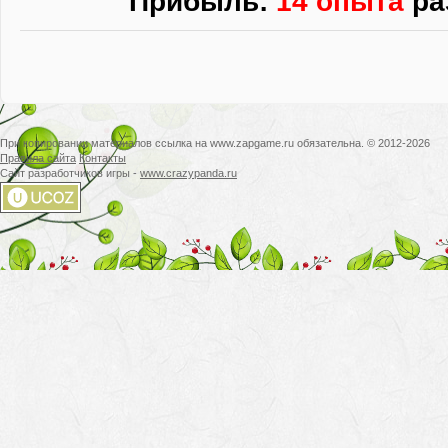
Прибыль:
14 опыта
ра
При копировании материалов ссылка на www.zapgame.ru обязательна. © 2012-2026
Правила сайта
Контакты
Сайт разработчиков игры -
www.crazypanda.ru