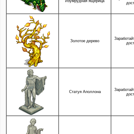
Изумрудная ящерица
дос
Заработай
Золотое дерево
дос
Заработай
Статуя Аполлона
дос