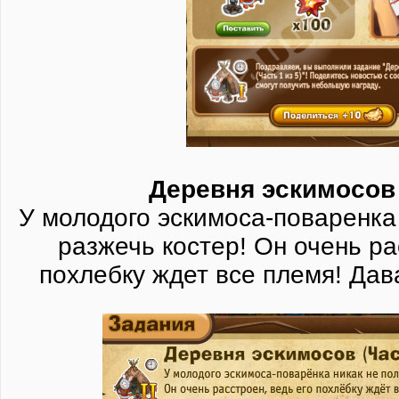
Деревня эскимосов 
У молодого эскимоса-поваренка
разжечь костер! Он очень ра
похлебку ждет все племя! Да