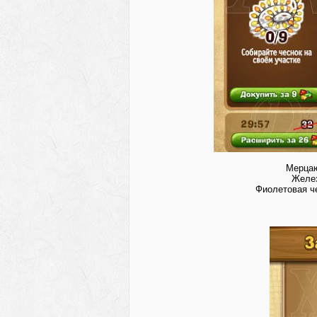
Мерцаю
Желез
Фиолетовая че