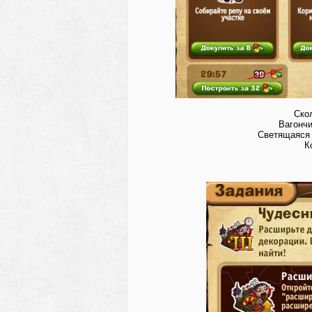
Скол
Вагончи
Светящаяся 
К