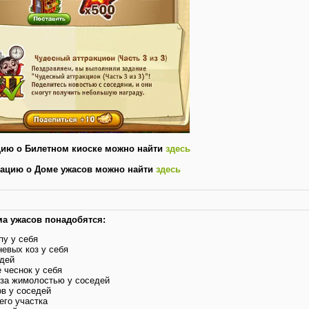
ию о Билетном киоске можно найти
здесь
ацию о Доме ужасов можно найти
здесь
ма ужасов понадобятся:
пу у себя
невых коз у себя
едей
 чеснок у себя
 за жимолостью у соседей
ов у соседей
его участка